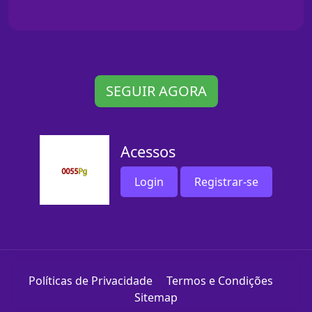
SEGUIR AGORA
Acessos
Login
Registrar-se
Políticas de Privacidade
Termos e Condições
Sitemap