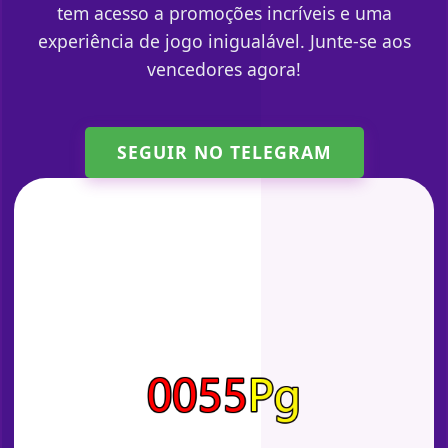
tem acesso a promoções incríveis e uma
experiência de jogo inigualável. Junte-se aos
vencedores agora!
SEGUIR NO TELEGRAM