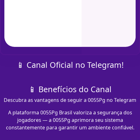
📱 Canal Oficial no Telegram!
📱 Benefícios do Canal
Descubra as vantagens de seguir a 0055Pg no Telegram
A plataforma 0055Pg Brasil valoriza a segurança dos
jogadores — a 0055Pg aprimora seu sistema
constantemente para garantir um ambiente confiável.