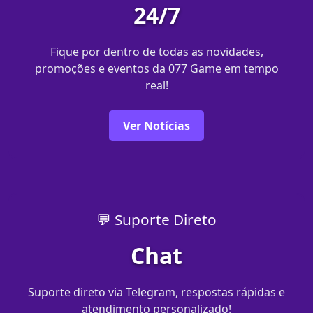
24/7
Fique por dentro de todas as novidades,
promoções e eventos da 077 Game em tempo
real!
Ver Notícias
💬 Suporte Direto
Chat
Suporte direto via Telegram, respostas rápidas e
atendimento personalizado!