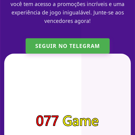
você tem acesso a promoções incríveis e uma
experiência de jogo inigualável. Junte-se aos
vencedores agora!
SEGUIR NO TELEGRAM