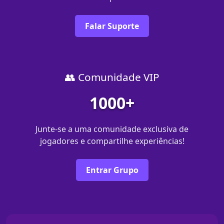
Falar Suporte
👥 Comunidade VIP
1000+
Junte-se a uma comunidade exclusiva de
jogadores e compartilhe experiências!
Entrar Grupo