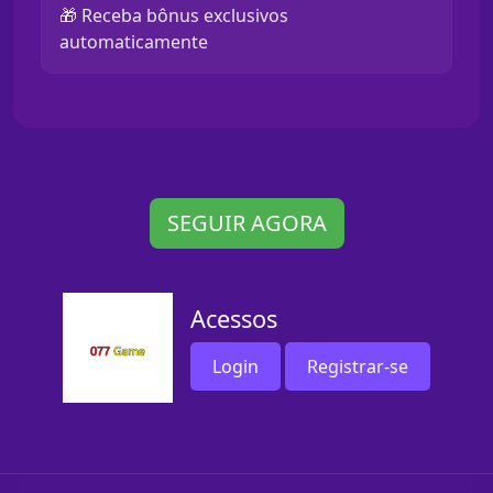
🎁 Receba bônus exclusivos
automaticamente
SEGUIR AGORA
Acessos
Login
Registrar-se