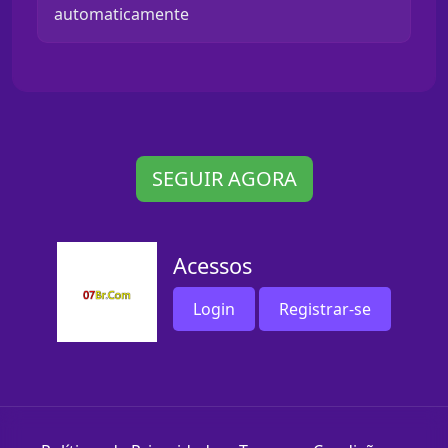
automaticamente
SEGUIR AGORA
Acessos
Login
Registrar-se