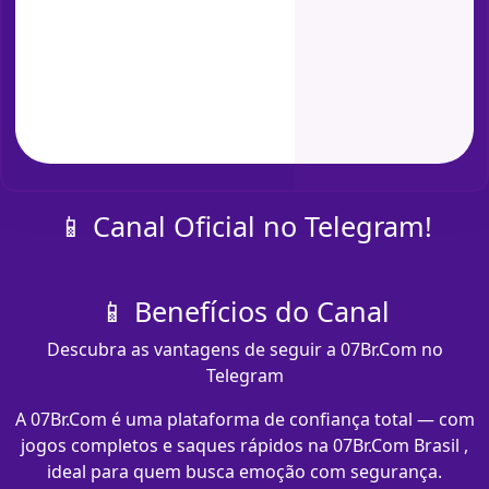
📱 Canal Oficial no Telegram!
📱 Benefícios do Canal
Descubra as vantagens de seguir a 07Br.Com no
Telegram
A 07Br.Com é uma plataforma de confiança total — com
jogos completos e saques rápidos na 07Br.Com Brasil ,
ideal para quem busca emoção com segurança.