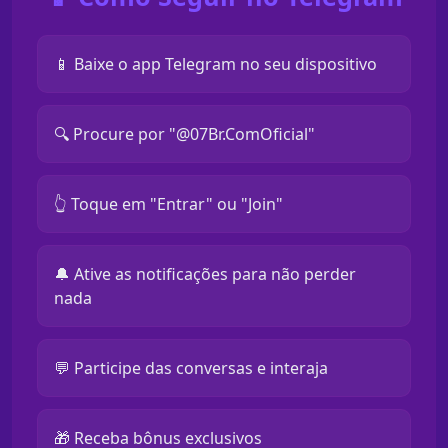
📱 Baixe o app Telegram no seu dispositivo
🔍 Procure por "@07Br.ComOficial"
👆 Toque em "Entrar" ou "Join"
🔔 Ative as notificações para não perder
nada
💬 Participe das conversas e interaja
🎁 Receba bônus exclusivos