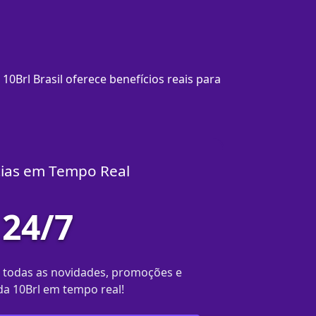
0Brl Brasil oferece benefícios reais para
cias em Tempo Real
24/7
e todas as novidades, promoções e
da 10Brl em tempo real!