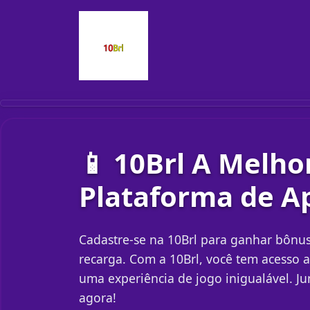
📱 10Brl A Melho
Plataforma de A
Cadastre-se na 10Brl para ganhar bônu
recarga. Com a 10Brl, você tem acesso a
uma experiência de jogo inigualável. J
agora!