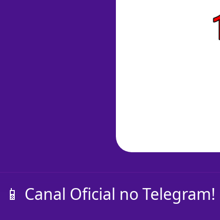
📱 Canal Oficial no Telegram!