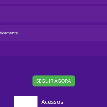
a
aticamente
SEGUIR AGORA
Acessos