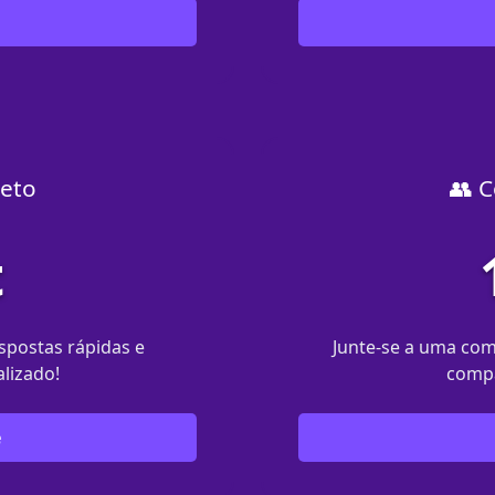
reto
👥 
t
espostas rápidas e
Junte-se a uma com
lizado!
compa
e