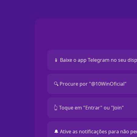
📱 Baixe o app Telegram no seu disp
🔍 Procure por "@10WinOficial"
👆 Toque em "Entrar" ou "Join"
🔔 Ative as notificações para não p