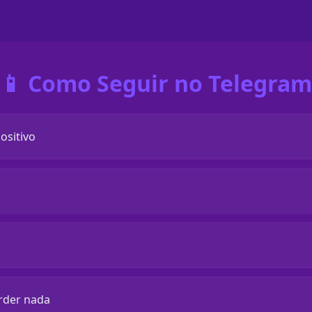
📱 Como Seguir no Telegram
ositivo
erder nada