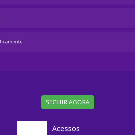
a
aticamente
SEGUIR AGORA
Acessos