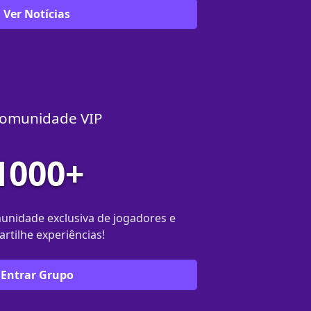
Ver Notícias
Comunidade VIP
1000+
unidade exclusiva de jogadores e
rtilhe experiências!
Entrar Grupo