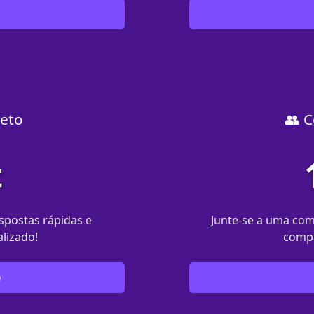
reto
👥 
t
espostas rápidas e
Junte-se a uma com
lizado!
compa
e