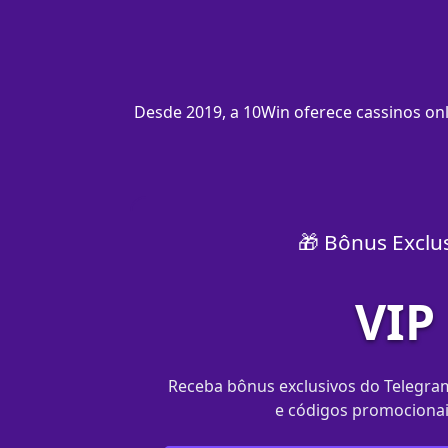
Desde 2019, a 10Win oferece cassinos onl
🎁 Bônus Exclu
VIP
Receba bônus exclusivos do Telegra
e códigos promocionai