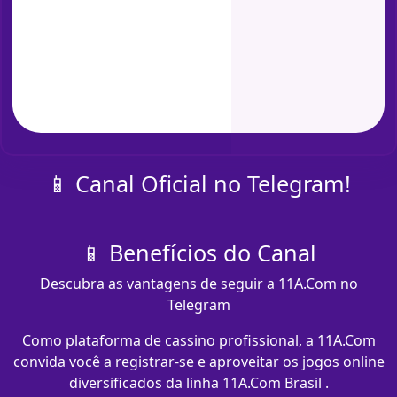
📱 Canal Oficial no Telegram!
📱 Benefícios do Canal
Descubra as vantagens de seguir a 11A.Com no
Telegram
Como plataforma de cassino profissional, a 11A.Com
convida você a registrar-se e aproveitar os jogos online
diversificados da linha 11A.Com Brasil .