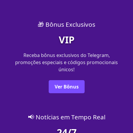
🎁 Bônus Exclusivos
VIP
Receba bônus exclusivos do Telegram,
promoções especiais e códigos promocionais
únicos!
Ver Bônus
📢 Notícias em Tempo Real
24/7