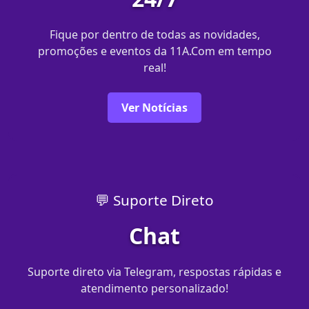
Fique por dentro de todas as novidades,
promoções e eventos da 11A.Com em tempo
real!
Ver Notícias
💬 Suporte Direto
Chat
Suporte direto via Telegram, respostas rápidas e
atendimento personalizado!