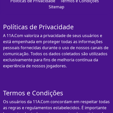
Políticas de Privacidade
Termos e Condições
Sitemap
Políticas de Privacidade
A 11A.Com valoriza a privacidade de seus usuários e
está empenhada em proteger todas as informações
pessoais fornecidas durante o uso de nossos canais de
comunicação. Todos os dados coletados são utilizados
exclusivamente para fins de melhoria contínua da
experiência de nossos jogadores.
Termos e Condições
Os usuários da 11A.Com concordam em respeitar todas
as regras e regulamentos estabelecidos. É importante