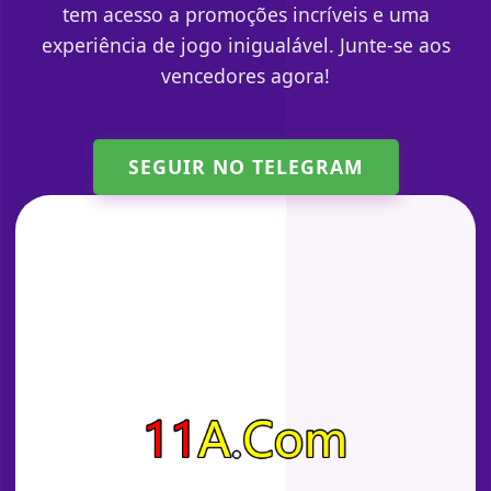
tem acesso a promoções incríveis e uma
experiência de jogo inigualável. Junte-se aos
vencedores agora!
SEGUIR NO TELEGRAM