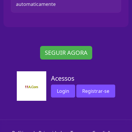
automaticamente
SEGUIR AGORA
Acessos
Login
Registrar-se