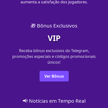
aumenta a satisfação dos jogadores.
🎁 Bônus Exclusivos
VIP
Receba bônus exclusivos do Telegram,
promoções especiais e códigos promocionais
únicos!
Ver Bônus
📢 Notícias em Tempo Real