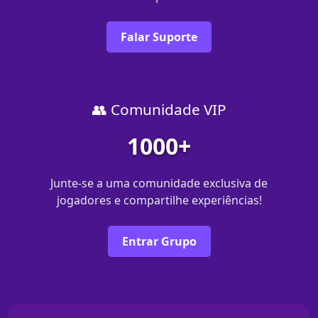
Falar Suporte
👥 Comunidade VIP
1000+
Junte-se a uma comunidade exclusiva de
jogadores e compartilhe experiências!
Entrar Grupo