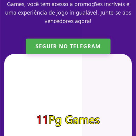
Games, você tem acesso a promoções incríveis e
uma experiência de jogo inigualável. Junte-se aos
vencedores agora!
SEGUIR NO TELEGRAM