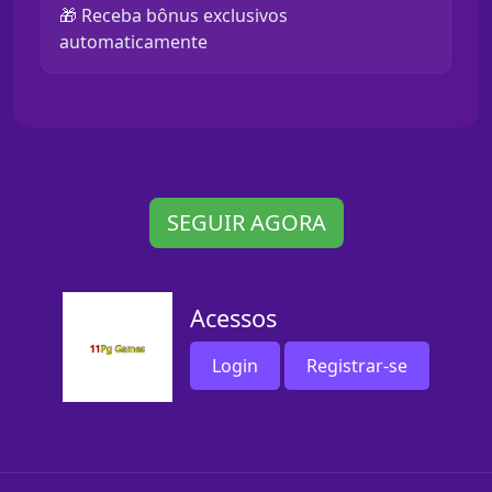
🎁 Receba bônus exclusivos
automaticamente
SEGUIR AGORA
Acessos
Login
Registrar-se