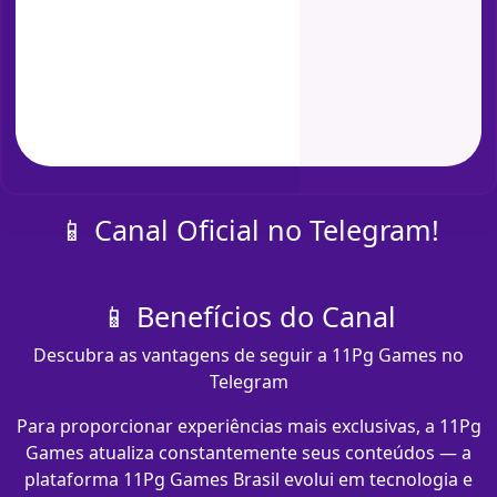
📱 Canal Oficial no Telegram!
📱 Benefícios do Canal
Descubra as vantagens de seguir a 11Pg Games no
Telegram
Para proporcionar experiências mais exclusivas, a 11Pg
Games atualiza constantemente seus conteúdos — a
plataforma 11Pg Games Brasil evolui em tecnologia e