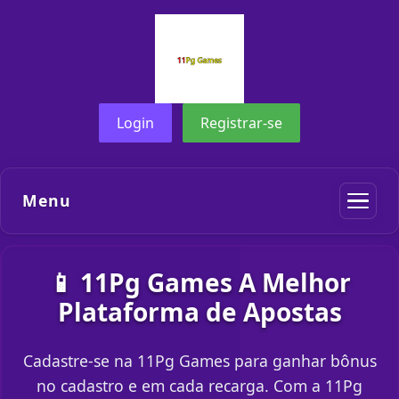
Login
Registrar-se
Menu
📱 11Pg Games A Melhor
Plataforma de Apostas
Cadastre-se na 11Pg Games para ganhar bônus
no cadastro e em cada recarga. Com a 11Pg