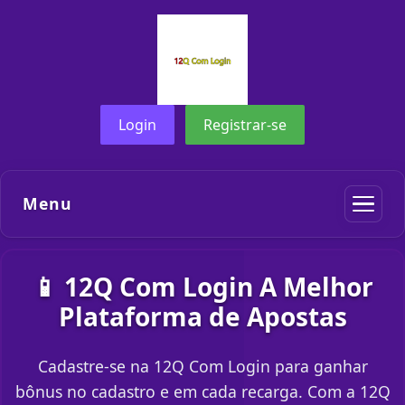
Login
Registrar-se
Menu
📱 12Q Com Login A Melhor
Plataforma de Apostas
Cadastre-se na 12Q Com Login para ganhar
bônus no cadastro e em cada recarga. Com a 12Q