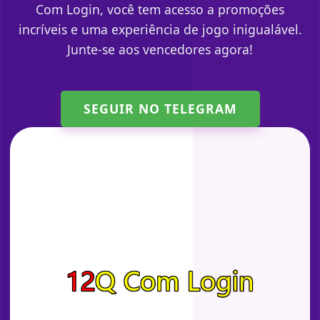
Com Login, você tem acesso a promoções
incríveis e uma experiência de jogo inigualável.
Junte-se aos vencedores agora!
SEGUIR NO TELEGRAM