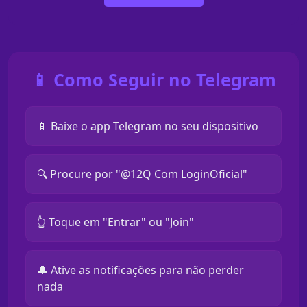
📱 Como Seguir no Telegram
📱 Baixe o app Telegram no seu dispositivo
🔍 Procure por "@12Q Com LoginOficial"
👆 Toque em "Entrar" ou "Join"
🔔 Ative as notificações para não perder
nada