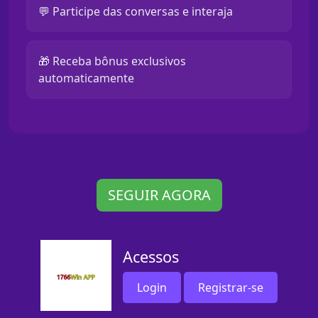
💬 Participe das conversas e interaja
🎁 Receba bônus exclusivos
automaticamente
SEGUIR AGORA
Acessos
Login
Registrar-se