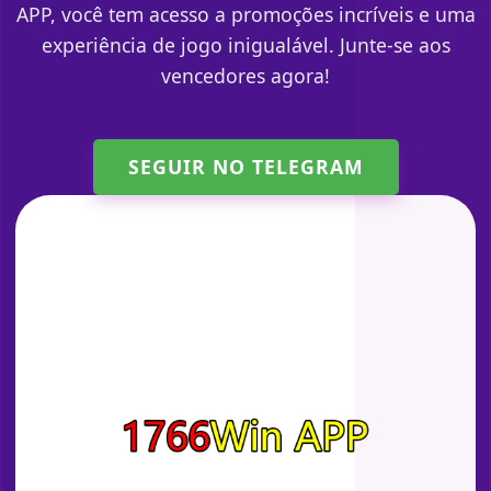
APP, você tem acesso a promoções incríveis e uma
experiência de jogo inigualável. Junte-se aos
vencedores agora!
SEGUIR NO TELEGRAM