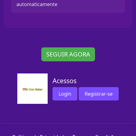
automaticamente
SEGUIR AGORA
Acessos
Login
Registrar-se