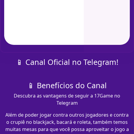
📱 Canal Oficial no Telegram!
📱 Benefícios do Canal
Descubra as vantagens de seguir a 17Game no
Telegram
Além de poder jogar contra outros jogadores e contra
o crupiê no blackjack, bacará e roleta, também temos
muitas mesas para que você possa aproveitar o jogo a