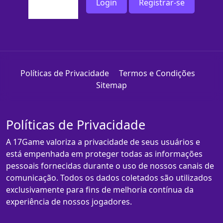
Login
Registrar-se
Políticas de Privacidade
Termos e Condições
Sitemap
Políticas de Privacidade
A 17Game valoriza a privacidade de seus usuários e
está empenhada em proteger todas as informações
pessoais fornecidas durante o uso de nossos canais de
comunicação. Todos os dados coletados são utilizados
exclusivamente para fins de melhoria contínua da
experiência de nossos jogadores.