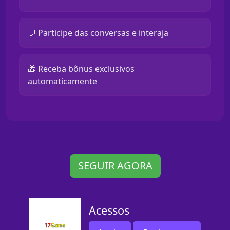
💬 Participe das conversas e interaja
🎁 Receba bônus exclusivos
automaticamente
SEGUIR AGORA
Acessos