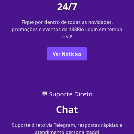
24/7
Fique por dentro de todas as novidades,
promoções e eventos da 188Rio Login em tempo
real!
Ver Notícias
💬 Suporte Direto
Chat
Suporte direto via Telegram, respostas rápidas e
atendimento personalizado!