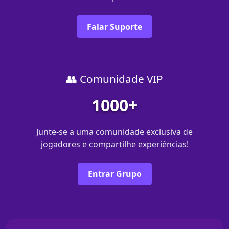
Falar Suporte
👥 Comunidade VIP
1000+
Junte-se a uma comunidade exclusiva de
jogadores e compartilhe experiências!
Entrar Grupo