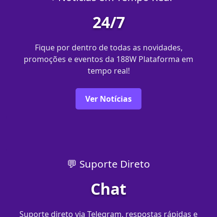
24/7
Fique por dentro de todas as novidades,
promoções e eventos da 188W Plataforma em
tempo real!
Ver Notícias
💬 Suporte Direto
Chat
Suporte direto via Telegram, respostas rápidas e