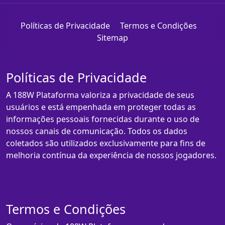
Políticas de Privacidade
Termos e Condições
Sitemap
Políticas de Privacidade
A 188W Plataforma valoriza a privacidade de seus
usuários e está empenhada em proteger todas as
informações pessoais fornecidas durante o uso de
nossos canais de comunicação. Todos os dados
coletados são utilizados exclusivamente para fins de
melhoria contínua da experiência de nossos jogadores.
Termos e Condições