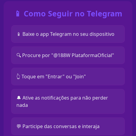
📱 Como Seguir no Telegram
📱 Baixe o app Telegram no seu dispositivo
🔍 Procure por "@188W PlataformaOficial"
👆 Toque em "Entrar" ou "Join"
🔔 Ative as notificações para não perder
nada
💬 Participe das conversas e interaja