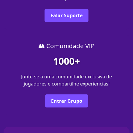
Falar Suporte
👥 Comunidade VIP
1000+
Junte-se a uma comunidade exclusiva de
jogadores e compartilhe experiências!
Entrar Grupo