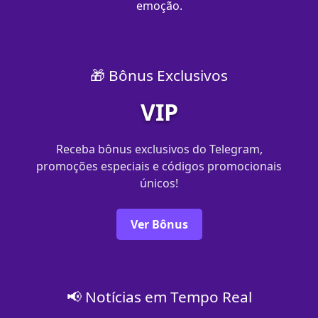
emoção.
🎁 Bônus Exclusivos
VIP
Receba bônus exclusivos do Telegram,
promoções especiais e códigos promocionais
únicos!
Ver Bônus
📢 Notícias em Tempo Real