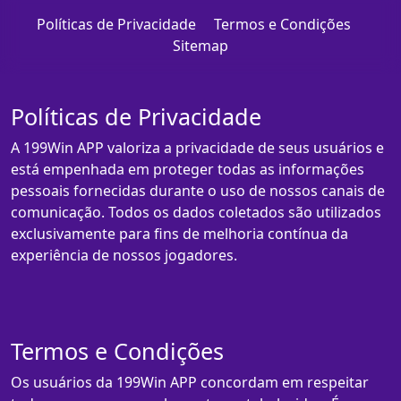
Políticas de Privacidade
Termos e Condições
Sitemap
Políticas de Privacidade
A 199Win APP valoriza a privacidade de seus usuários e
está empenhada em proteger todas as informações
pessoais fornecidas durante o uso de nossos canais de
comunicação. Todos os dados coletados são utilizados
exclusivamente para fins de melhoria contínua da
experiência de nossos jogadores.
Termos e Condições
Os usuários da 199Win APP concordam em respeitar