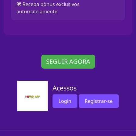
🎁 Receba bônus exclusivos
automaticamente
SEGUIR AGORA
Acessos
Login
Registrar-se