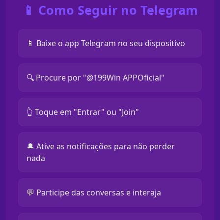
📱 Como Seguir no Telegram
📱 Baixe o app Telegram no seu dispositivo
🔍 Procure por "@199Win APPOficial"
👆 Toque em "Entrar" ou "Join"
🔔 Ative as notificações para não perder
nada
💬 Participe das conversas e interaja