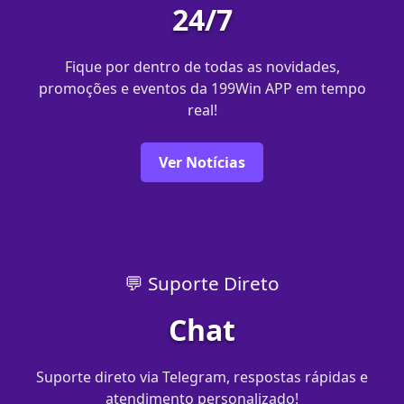
24/7
Fique por dentro de todas as novidades,
promoções e eventos da 199Win APP em tempo
real!
Ver Notícias
💬 Suporte Direto
Chat
Suporte direto via Telegram, respostas rápidas e
atendimento personalizado!