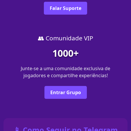
Falar Suporte
👥 Comunidade VIP
1000+
Junte-se a uma comunidade exclusiva de
jogadores e compartilhe experiências!
Entrar Grupo
📱 Como Seguir no Telegram