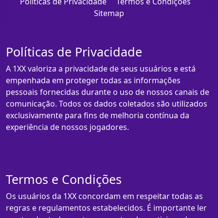
Políticas de Privacidade
Termos e Condições
Sitemap
Políticas de Privacidade
A 1XX valoriza a privacidade de seus usuários e está
empenhada em proteger todas as informações
pessoais fornecidas durante o uso de nossos canais de
comunicação. Todos os dados coletados são utilizados
exclusivamente para fins de melhoria contínua da
experiência de nossos jogadores.
Termos e Condições
Os usuários da 1XX concordam em respeitar todas as
regras e regulamentos estabelecidos. É importante ler