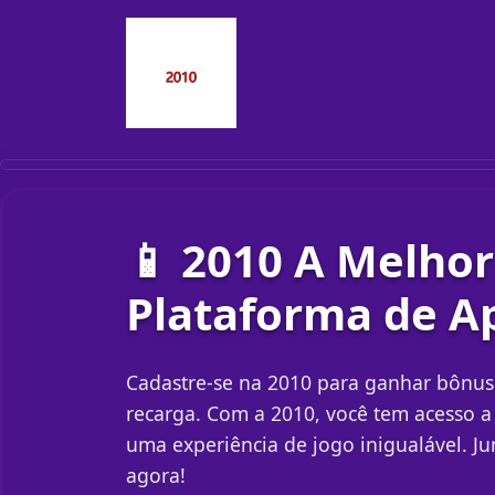
📱 2010 A Melhor
Plataforma de A
Cadastre-se na 2010 para ganhar bônus
recarga. Com a 2010, você tem acesso a
uma experiência de jogo inigualável. J
agora!