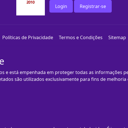
Login
Registrar-se
Políticas de Privacidade
Termos e Condições
Sitemap
de
rios e está empenhada em proteger todas as informações p
tados são utilizados exclusivamente para fins de melhoria