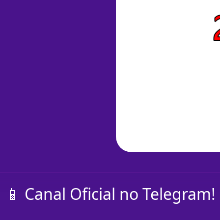
📱 Canal Oficial no Telegram!