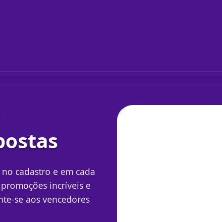
postas
 no cadastro e em cada
 promoções incríveis e
unte-se aos vencedores