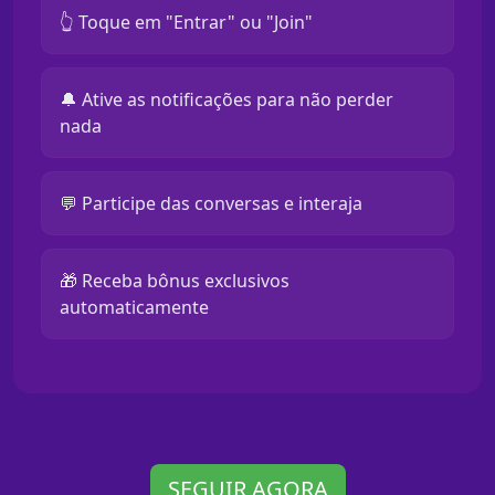
👆 Toque em "Entrar" ou "Join"
🔔 Ative as notificações para não perder
nada
💬 Participe das conversas e interaja
🎁 Receba bônus exclusivos
automaticamente
SEGUIR AGORA