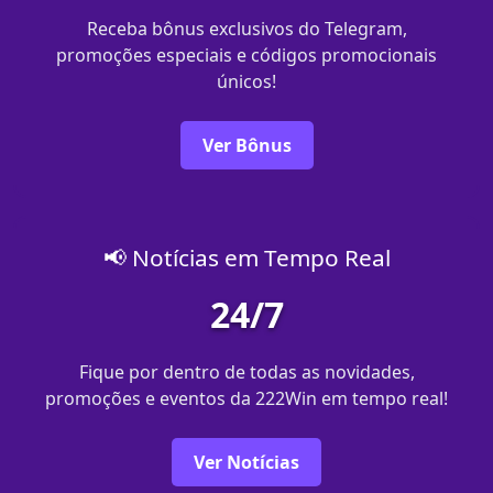
Receba bônus exclusivos do Telegram,
promoções especiais e códigos promocionais
únicos!
Ver Bônus
📢 Notícias em Tempo Real
24/7
Fique por dentro de todas as novidades,
promoções e eventos da 222Win em tempo real!
Ver Notícias