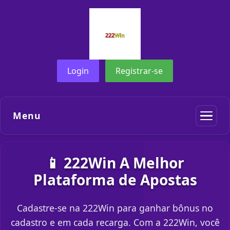
Login
Registrar-se
Menu
📱 222Win A Melhor
Plataforma de Apostas
Cadastre-se na 222Win para ganhar bônus no
cadastro e em cada recarga. Com a 222Win, você