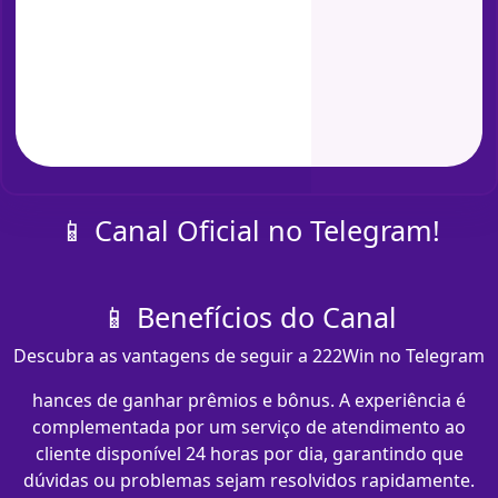
📱 Canal Oficial no Telegram!
📱 Benefícios do Canal
Descubra as vantagens de seguir a 222Win no Telegram
hances de ganhar prêmios e bônus. A experiência é
complementada por um serviço de atendimento ao
cliente disponível 24 horas por dia, garantindo que
dúvidas ou problemas sejam resolvidos rapidamente.