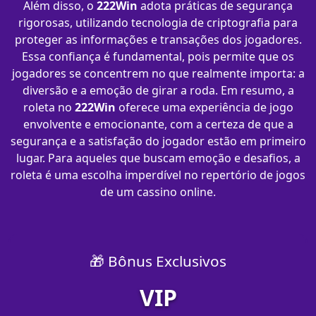
Além disso, o
222Win
adota práticas de segurança
rigorosas, utilizando tecnologia de criptografia para
proteger as informações e transações dos jogadores.
Essa confiança é fundamental, pois permite que os
jogadores se concentrem no que realmente importa: a
diversão e a emoção de girar a roda. Em resumo, a
roleta no
222Win
oferece uma experiência de jogo
envolvente e emocionante, com a certeza de que a
segurança e a satisfação do jogador estão em primeiro
lugar. Para aqueles que buscam emoção e desafios, a
roleta é uma escolha imperdível no repertório de jogos
de um cassino online.
🎁 Bônus Exclusivos
VIP