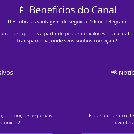
📱 Benefícios do Canal
Descubra as vantagens de seguir a 22R no Telegram
 grandes ganhos a partir de pequenos valores — a plataforma
transparência, onde seus sonhos começam!
sivos
📢 Notí
m, promoções especiais
Fique por dentro d
s únicos!
eventos