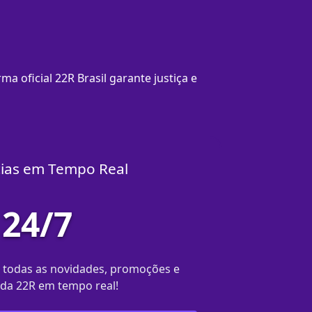
 oficial 22R Brasil garante justiça e
cias em Tempo Real
24/7
e todas as novidades, promoções e
 da 22R em tempo real!