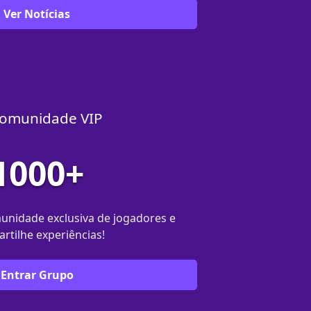
Ver Notícias
Comunidade VIP
1000+
unidade exclusiva de jogadores e
rtilhe experiências!
Entrar Grupo