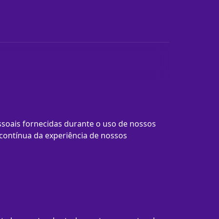
ssoais fornecidas durante o uso de nossos
 contínua da experiência de nossos