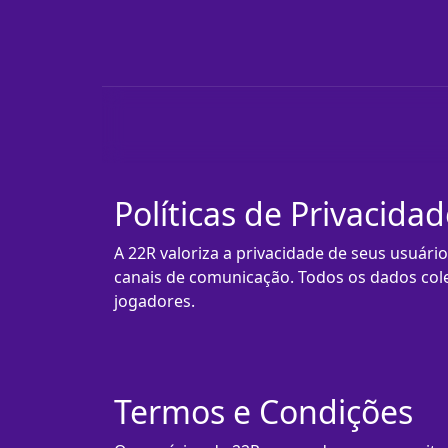
Políticas de Privacida
A 22R valoriza a privacidade de seus usuár
canais de comunicação. Todos os dados cole
jogadores.
Termos e Condições