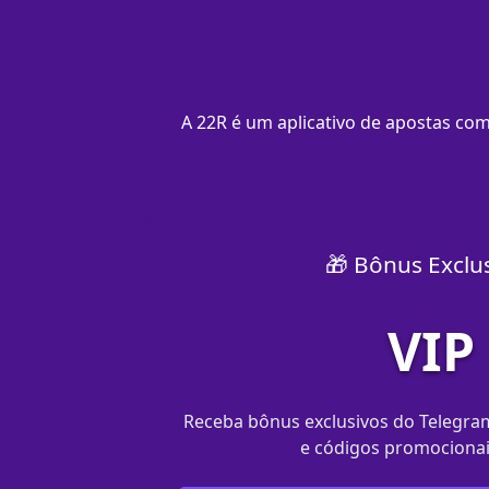
A 22R é um aplicativo de apostas com
🎁 Bônus Exclu
VIP
Receba bônus exclusivos do Telegra
e códigos promocionai