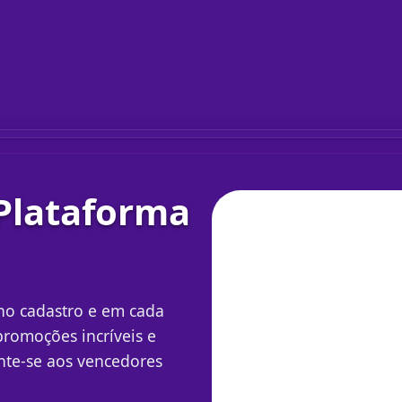
 Plataforma
no cadastro e em cada
promoções incríveis e
unte-se aos vencedores