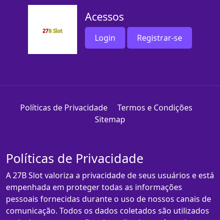
Acessos
Login
Registrar-se
Políticas de Privacidade
Termos e Condições
Sitemap
Políticas de Privacidade
A 27B Slot valoriza a privacidade de seus usuários e está
empenhada em proteger todas as informações
pessoais fornecidas durante o uso de nossos canais de
comunicação. Todos os dados coletados são utilizados