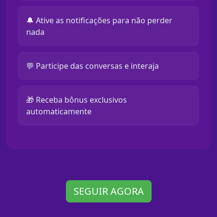
🔔 Ative as notificações para não perder
nada
💬 Participe das conversas e interaja
🎁 Receba bônus exclusivos
automaticamente
SEGUIR AGORA