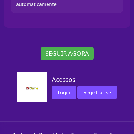
automaticamente
SEGUIR AGORA
Acessos
Login
Registrar-se