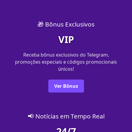
🎁 Bônus Exclusivos
VIP
Receba bônus exclusivos do Telegram,
promoções especiais e códigos promocionais
únicos!
Ver Bônus
📢 Notícias em Tempo Real
24/7