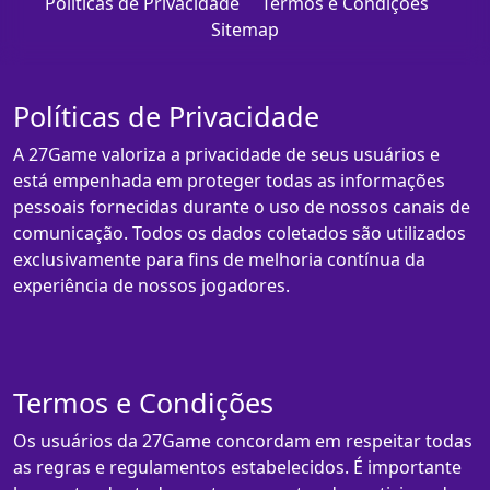
Políticas de Privacidade
Termos e Condições
Sitemap
Políticas de Privacidade
A 27Game valoriza a privacidade de seus usuários e
está empenhada em proteger todas as informações
pessoais fornecidas durante o uso de nossos canais de
comunicação. Todos os dados coletados são utilizados
exclusivamente para fins de melhoria contínua da
experiência de nossos jogadores.
Termos e Condições
Os usuários da 27Game concordam em respeitar todas
as regras e regulamentos estabelecidos. É importante