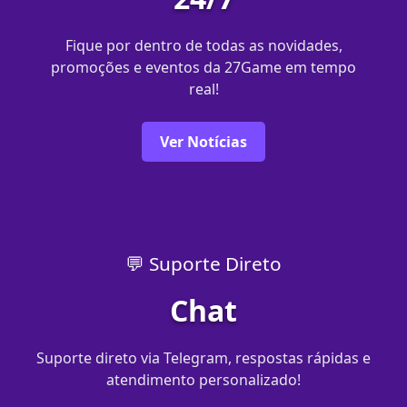
Fique por dentro de todas as novidades,
promoções e eventos da 27Game em tempo
real!
Ver Notícias
💬 Suporte Direto
Chat
Suporte direto via Telegram, respostas rápidas e
atendimento personalizado!