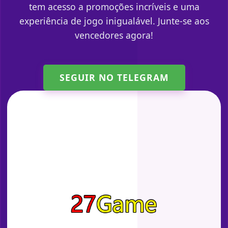
tem acesso a promoções incríveis e uma
experiência de jogo inigualável. Junte-se aos
vencedores agora!
SEGUIR NO TELEGRAM