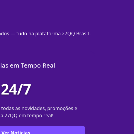
ados — tudo na plataforma 27QQ Brasil .
cias em Tempo Real
24/7
e todas as novidades, promoções e
da 27QQ em tempo real!
Ver Notícias