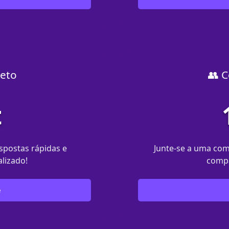
reto
👥 
t
espostas rápidas e
Junte-se a uma com
lizado!
compa
e