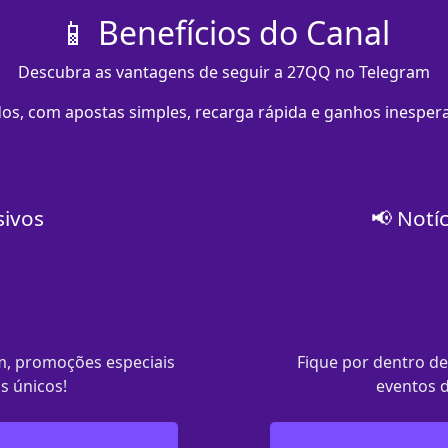
📱 Benefícios do Canal
Descubra as vantagens de seguir a 27QQ no Telegram
os, com apostas simples, recarga rápida e ganhos inesper
sivos
📢 Notí
m, promoções especiais
Fique por dentro d
s únicos!
eventos 