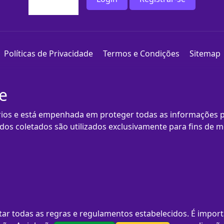
Políticas de Privacidade
Termos e Condições
Sitemap
de
ários e está empenhada em proteger todas as informações p
os coletados são utilizados exclusivamente para fins de m
r todas as regras e regulamentos estabelecidos. É importa