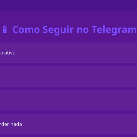
📱 Como Seguir no Telegram
ositivo
erder nada