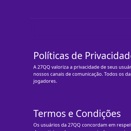
Políticas de Privacida
A 27QQ valoriza a privacidade de seus usu
nossos canais de comunicação. Todos os dad
jogadores.
Termos e Condições
Os usuários da 27QQ concordam em respeita