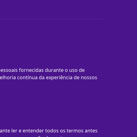
essoais fornecidas durante o uso de
elhoria contínua da experiência de nossos
nte ler e entender todos os termos antes