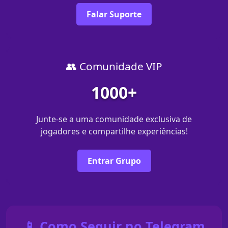
Falar Suporte
👥 Comunidade VIP
1000+
Junte-se a uma comunidade exclusiva de
jogadores e compartilhe experiências!
Entrar Grupo
📱 Como Seguir no Telegram