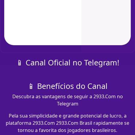
📱 Canal Oficial no Telegram!
📱 Benefícios do Canal
Descubra as vantagens de seguir a 2933.Com no
Telegram
Pela sua simplicidade e grande potencial de lucro, a
plataforma 2933.Com 2933.Com Brasil rapidamente se
tornou a favorita dos jogadores brasileiros.