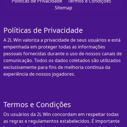
Políticas de Privacidade
Termos e Condições
Sitemap
Políticas de Privacidade
A 2L Win valoriza a privacidade de seus usuários e está
empenhada em proteger todas as informações
pessoais fornecidas durante o uso de nossos canais de
comunicação. Todos os dados coletados são utilizados
exclusivamente para fins de melhoria contínua da
experiência de nossos jogadores.
Termos e Condições
Os usuários da 2L Win concordam em respeitar todas
as regras e regulamentos estabelecidos. É importante