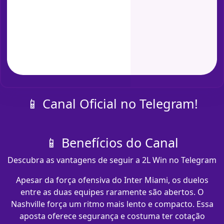
📱 Canal Oficial no Telegram!
📱 Benefícios do Canal
Descubra as vantagens de seguir a 2L Win no Telegram
Apesar da força ofensiva do Inter Miami, os duelos
entre as duas equipes raramente são abertos. O
Nashville força um ritmo mais lento e compacto. Essa
aposta oferece segurança e costuma ter cotação