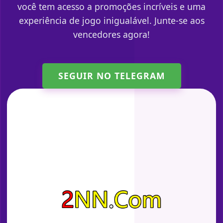
você tem acesso a promoções incríveis e uma
experiência de jogo inigualável. Junte-se aos
vencedores agora!
SEGUIR NO TELEGRAM