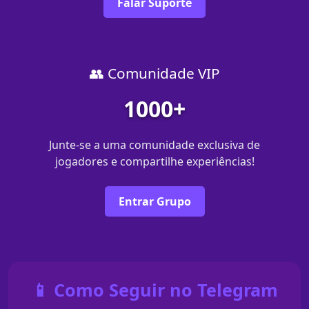
Falar Suporte
👥 Comunidade VIP
1000+
Junte-se a uma comunidade exclusiva de
jogadores e compartilhe experiências!
Entrar Grupo
📱 Como Seguir no Telegram