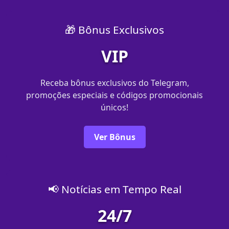
🎁 Bônus Exclusivos
VIP
Receba bônus exclusivos do Telegram,
promoções especiais e códigos promocionais
únicos!
Ver Bônus
📢 Notícias em Tempo Real
24/7