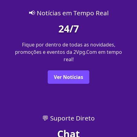
📢 Notícias em Tempo Real
24/7
Fique por dentro de todas as novidades,
promoções e eventos da 2Vpg.Com em tempo
real!
Ver Notícias
💬 Suporte Direto
Chat