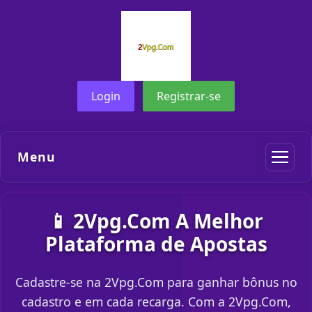
Login
Registrar-se
Menu
📱 2Vpg.Com A Melhor
Plataforma de Apostas
Cadastre-se na 2Vpg.Com para ganhar bônus no
cadastro e em cada recarga. Com a 2Vpg.Com,