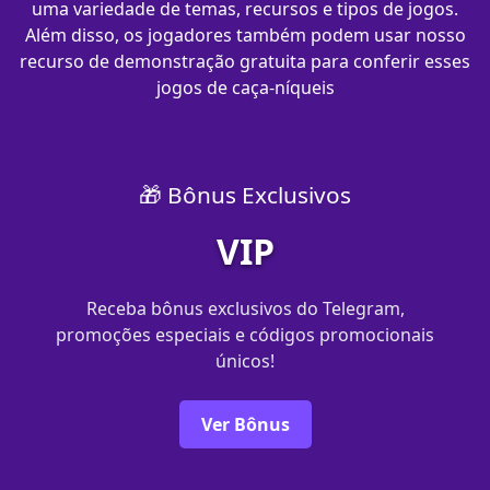
uma variedade de temas, recursos e tipos de jogos.
Além disso, os jogadores também podem usar nosso
recurso de demonstração gratuita para conferir esses
jogos de caça-níqueis
🎁 Bônus Exclusivos
VIP
Receba bônus exclusivos do Telegram,
promoções especiais e códigos promocionais
únicos!
Ver Bônus