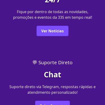
Fique por dentro de todas as novidades,
promoções e eventos da 33S em tempo real!
Ver Notícias
💬 Suporte Direto
Chat
Suporte direto via Telegram, respostas rápidas e
atendimento personalizado!