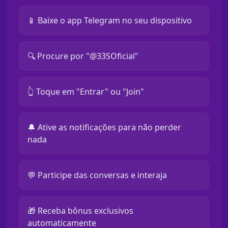
📱 Baixe o app Telegram no seu dispositivo
🔍 Procure por "@33SOficial"
👆 Toque em "Entrar" ou "Join"
🔔 Ative as notificações para não perder
nada
💬 Participe das conversas e interaja
🎁 Receba bônus exclusivos
automaticamente