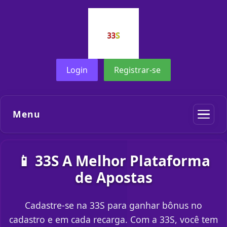
Login
Registrar-se
Menu
📱 33S A Melhor Plataforma
de Apostas
Cadastre-se na 33S para ganhar bônus no
cadastro e em cada recarga. Com a 33S, você tem