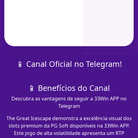
📱 Canal Oficial no Telegram!
📱 Benefícios do Canal
Descubra as vantagens de seguir a 33Win APP no
Telegram
The Great Icescape demonstra a excelência visual dos
slots premium da PG Soft disponíveis na 33Win APP.
Este jogo de alta volatilidade apresenta um RTP