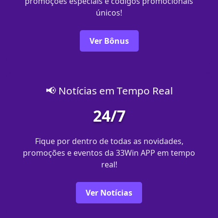
promoções especiais e códigos promocionais
únicos!
Ver Bônus
📢 Notícias em Tempo Real
24/7
Fique por dentro de todas as novidades,
promoções e eventos da 33Win APP em tempo
real!
Ver Notícias