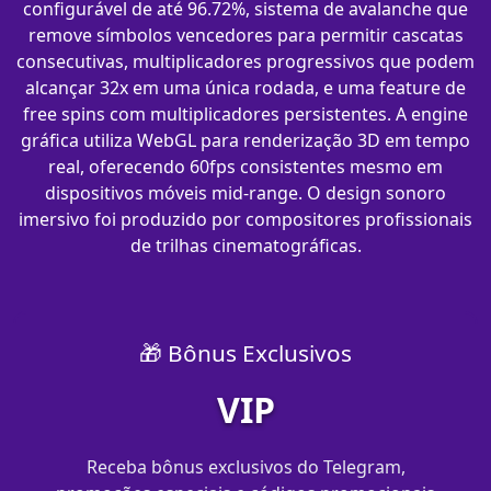
configurável de até 96.72%, sistema de avalanche que
remove símbolos vencedores para permitir cascatas
consecutivas, multiplicadores progressivos que podem
alcançar 32x em uma única rodada, e uma feature de
free spins com multiplicadores persistentes. A engine
gráfica utiliza WebGL para renderização 3D em tempo
real, oferecendo 60fps consistentes mesmo em
dispositivos móveis mid-range. O design sonoro
imersivo foi produzido por compositores profissionais
de trilhas cinematográficas.
🎁 Bônus Exclusivos
VIP
Receba bônus exclusivos do Telegram,