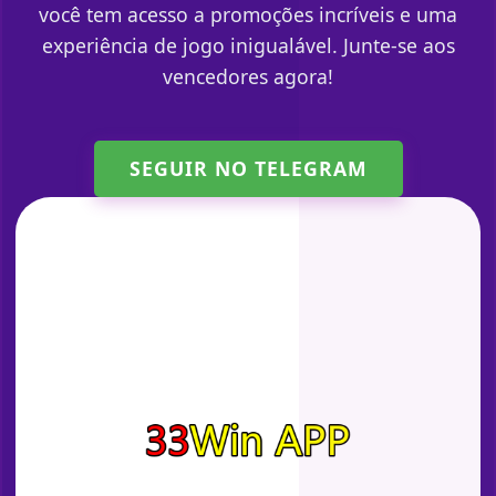
você tem acesso a promoções incríveis e uma
experiência de jogo inigualável. Junte-se aos
vencedores agora!
SEGUIR NO TELEGRAM