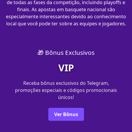
de todas as fases da competição, incluindo playoffs e
finais. As apostas em basquete nacional são
especialmente interessantes devido ao conhecimento
local que você pode ter sobre as equipes e jogadores.
🎁 Bônus Exclusivos
VIP
Receba bônus exclusivos do Telegram,
promoções especiais e códigos promocionais
únicos!
Ver Bônus