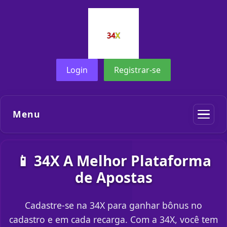
Login
Registrar-se
Menu
📱 34X A Melhor Plataforma
de Apostas
Cadastre-se na 34X para ganhar bônus no
cadastro e em cada recarga. Com a 34X, você tem