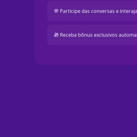
💬 Participe das conversas e interaj
🎁 Receba bônus exclusivos autom