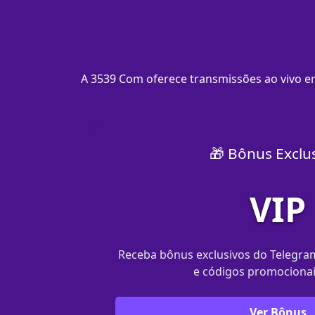
A 3539 Com oferece transmissões ao vivo em
🎁 Bônus Exclu
VIP
Receba bônus exclusivos do Telegra
e códigos promocionai
Ver Bônus