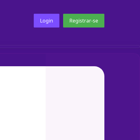
Login
Registrar-se