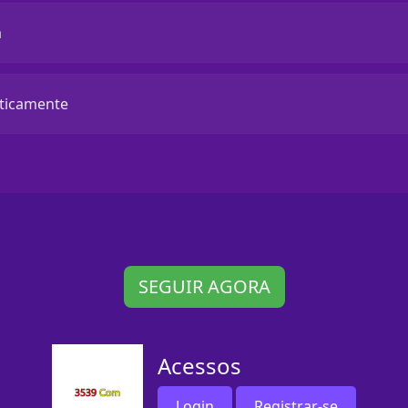
a
aticamente
SEGUIR AGORA
Acessos
Login
Registrar-se