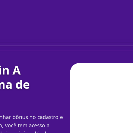
in A
ma de
nhar bônus no cadastro e
, você tem acesso a