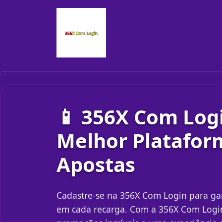
📱 356X Com Log
Melhor Platafor
Apostas
Cadastre-se na 356X Com Login para ga
em cada recarga. Com a 356X Com Login