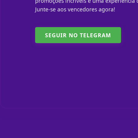
promoções incríveis e uma experiência d
Junte-se aos vencedores agora!
SEGUIR NO TELEGRAM