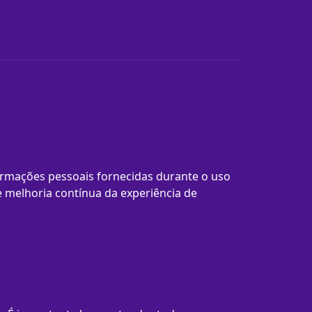
ormações pessoais fornecidas durante o uso
e melhoria contínua da experiência de