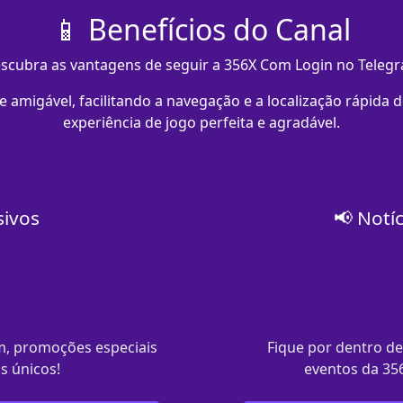
📱 Benefícios do Canal
scubra as vantagens de seguir a 356X Com Login no Teleg
e amigável, facilitando a navegação e a localização rápida 
experiência de jogo perfeita e agradável.
sivos
📢 Notí
m, promoções especiais
Fique por dentro d
s únicos!
eventos da 35