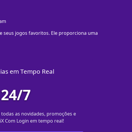
ram
de seus jogos favoritos. Ele proporciona uma
cias em Tempo Real
24/7
e todas as novidades, promoções e
6X Com Login em tempo real!