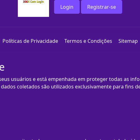
Login
Registrar-se
Políticas de Privacidade
Termos e Condições
Sitemap
de
 seus usuários e está empenhada em proteger todas as inf
dados coletados são utilizados exclusivamente para fins d