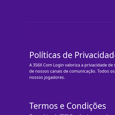
Políticas de Privacida
A 356X Com Login valoriza a privacidade de
de nossos canais de comunicação. Todos os 
nossos jogadores.
Termos e Condições