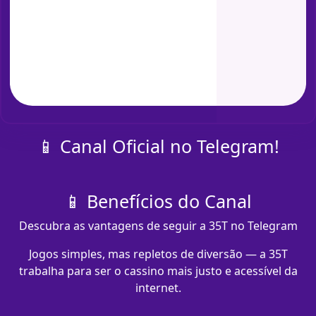
📱 Canal Oficial no Telegram!
📱 Benefícios do Canal
Descubra as vantagens de seguir a 35T no Telegram
Jogos simples, mas repletos de diversão — a 35T
trabalha para ser o cassino mais justo e acessível da
internet.