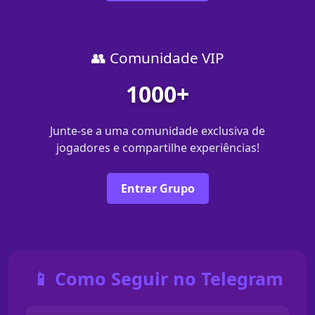
👥 Comunidade VIP
1000+
Junte-se a uma comunidade exclusiva de
jogadores e compartilhe experiências!
Entrar Grupo
📱 Como Seguir no Telegram