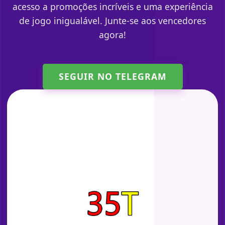
acesso a promoções incríveis e uma experiência
de jogo inigualável. Junte-se aos vencedores
agora!
SEGUIR NO TELEGRAM