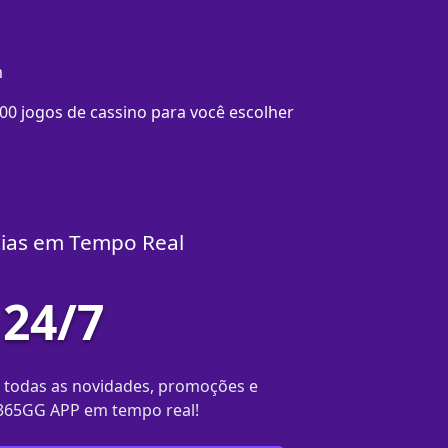
m
00 jogos de cassino para você escolher
cias em Tempo Real
24/7
e todas as novidades, promoções e
365GG APP em tempo real!