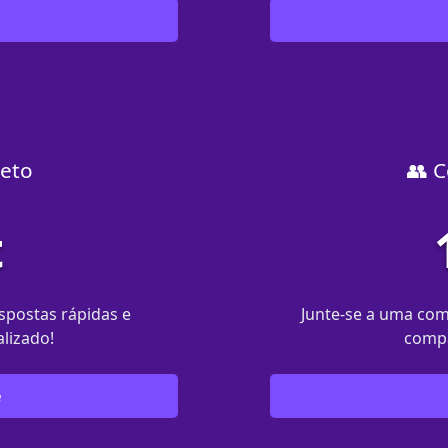
reto
👥 
t
espostas rápidas e
Junte-se a uma com
lizado!
compa
e