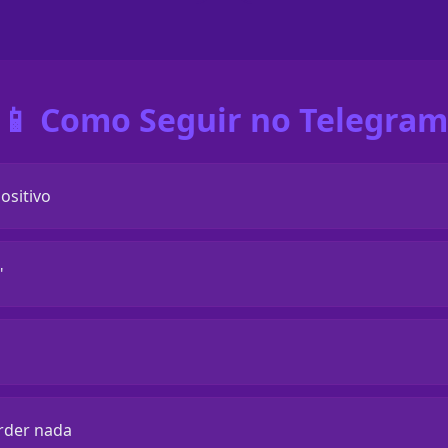
📱 Como Seguir no Telegram
ositivo
"
erder nada