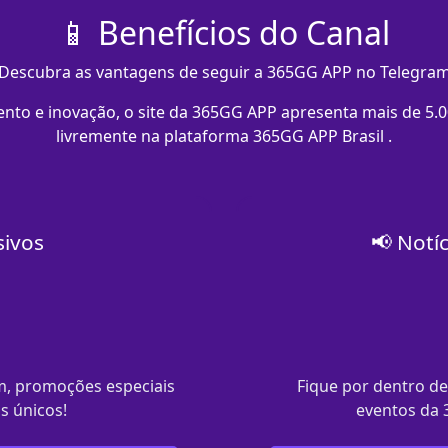
📱 Benefícios do Canal
Descubra as vantagens de seguir a 365GG APP no Telegra
to e inovação, o site da 365GG APP apresenta mais de 5.0
livremente na plataforma 365GG APP Brasil .
sivos
📢 Notí
m, promoções especiais
Fique por dentro d
s únicos!
eventos da 