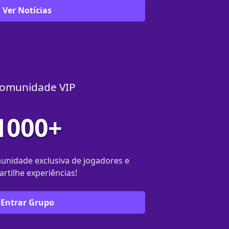
Ver Notícias
Comunidade VIP
1000+
unidade exclusiva de jogadores e
rtilhe experiências!
Entrar Grupo