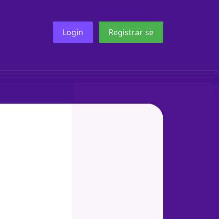
Login
Registrar-se