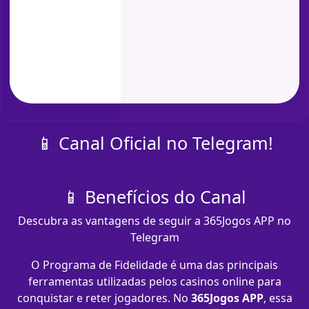
📱 Canal Oficial no Telegram!
📱 Benefícios do Canal
Descubra as vantagens de seguir a 365Jogos APP no
Telegram
O Programa de Fidelidade é uma das principais
ferramentas utilizadas pelos casinos online para
conquistar e reter jogadores. No
365Jogos APP
, essa