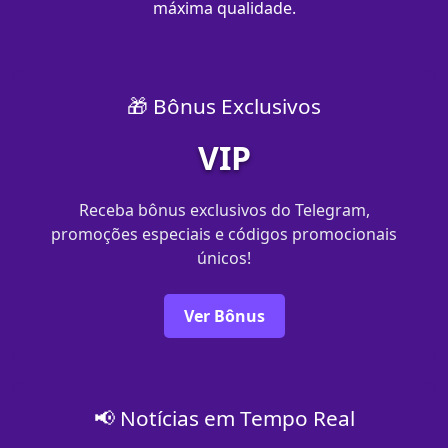
máxima qualidade.
🎁 Bônus Exclusivos
VIP
Receba bônus exclusivos do Telegram,
promoções especiais e códigos promocionais
únicos!
Ver Bônus
📢 Notícias em Tempo Real