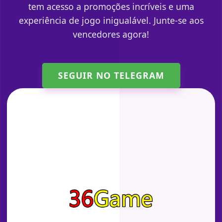
tem acesso a promoções incríveis e uma
experiência de jogo inigualável. Junte-se aos
vencedores agora!
SEGUIR NO TELEGRAM