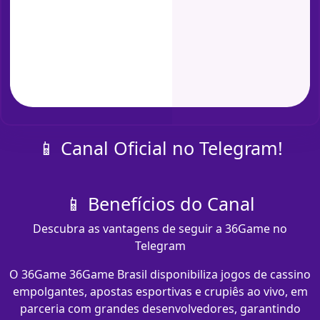
📱 Canal Oficial no Telegram!
📱 Benefícios do Canal
Descubra as vantagens de seguir a 36Game no
Telegram
O 36Game 36Game Brasil disponibiliza jogos de cassino
empolgantes, apostas esportivas e crupiês ao vivo, em
parceria com grandes desenvolvedores, garantindo