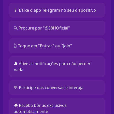
📱 Baixe o app Telegram no seu dispositivo
🔍 Procure por "@38HOficial"
👆 Toque em "Entrar" ou "Join"
🔔 Ative as notificações para não perder
nada
💬 Participe das conversas e interaja
🎁 Receba bônus exclusivos
automaticamente