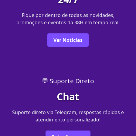
Fique por dentro de todas as novidades,
promoções e eventos da 38H em tempo real!
Ver Notícias
💬 Suporte Direto
Chat
Suporte direto via Telegram, respostas rápidas e
atendimento personalizado!