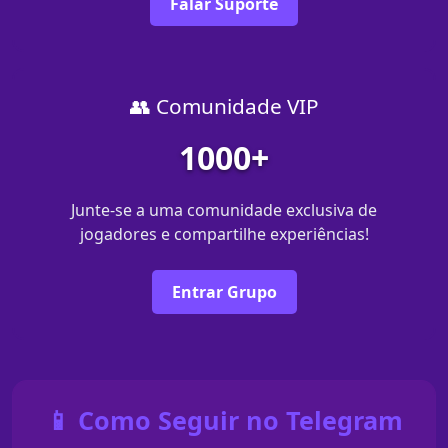
Falar Suporte
👥 Comunidade VIP
1000+
Junte-se a uma comunidade exclusiva de
jogadores e compartilhe experiências!
Entrar Grupo
📱 Como Seguir no Telegram