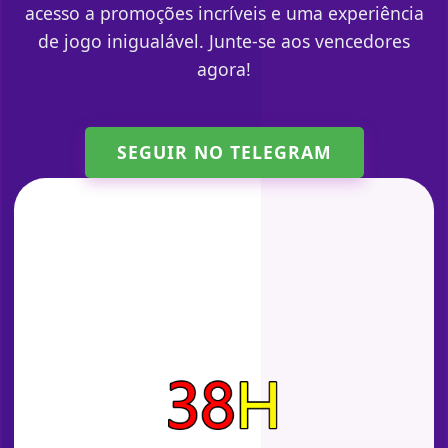
acesso a promoções incríveis e uma experiência
de jogo inigualável. Junte-se aos vencedores
agora!
SEGUIR NO TELEGRAM