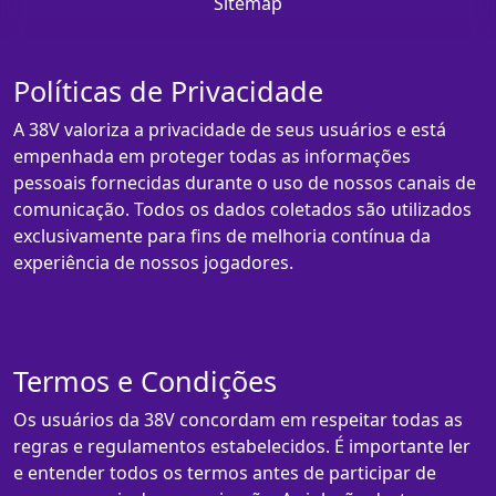
Sitemap
Políticas de Privacidade
A 38V valoriza a privacidade de seus usuários e está
empenhada em proteger todas as informações
pessoais fornecidas durante o uso de nossos canais de
comunicação. Todos os dados coletados são utilizados
exclusivamente para fins de melhoria contínua da
experiência de nossos jogadores.
Termos e Condições
Os usuários da 38V concordam em respeitar todas as
regras e regulamentos estabelecidos. É importante ler
e entender todos os termos antes de participar de