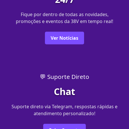
Fique por dentro de todas as novidades,
promoções e eventos da 38V em tempo real!
Ver Notícias
💬 Suporte Direto
Chat
Suporte direto via Telegram, respostas rápidas e
atendimento personalizado!