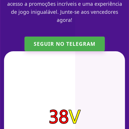
acesso a promoções incríveis e uma experiência
de jogo inigualável. Junte-se aos vencedores
agora!
SEGUIR NO TELEGRAM