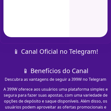
📱 Canal Oficial no Telegram!
📱 Benefícios do Canal
Descubra as vantagens de seguir a 399W no Telegram
A 399W oferece aos usuários uma plataforma simples e
segura para fazer suas apostas, com uma variedade de
opções de depósito e saque disponíveis. Além disso, os
usuários podem aproveitar as ofertas promocionais e