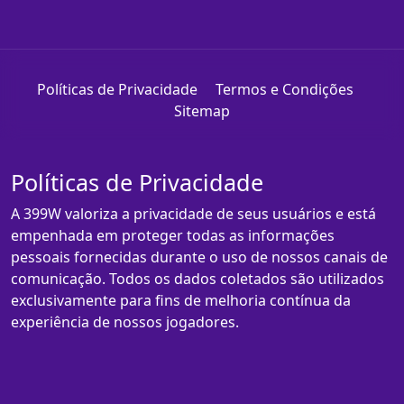
Políticas de Privacidade
Termos e Condições
Sitemap
Políticas de Privacidade
A 399W valoriza a privacidade de seus usuários e está
empenhada em proteger todas as informações
pessoais fornecidas durante o uso de nossos canais de
comunicação. Todos os dados coletados são utilizados
exclusivamente para fins de melhoria contínua da
experiência de nossos jogadores.