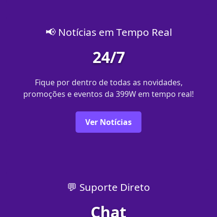
📢 Notícias em Tempo Real
24/7
Fique por dentro de todas as novidades,
promoções e eventos da 399W em tempo real!
Ver Notícias
💬 Suporte Direto
Chat