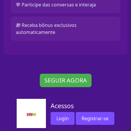
💬 Participe das conversas e interaja
🎁 Receba bônus exclusivos
automaticamente
SEGUIR AGORA
Acessos
Login
Registrar-se