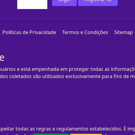
Políticas de Privacidade
Termos e Condições
Sitemap
de
usuários e está empenhada em proteger todas as informaçõ
os coletados são utilizados exclusivamente para fins de m
itar todas as regras e regulamentos estabelecidos. É imp