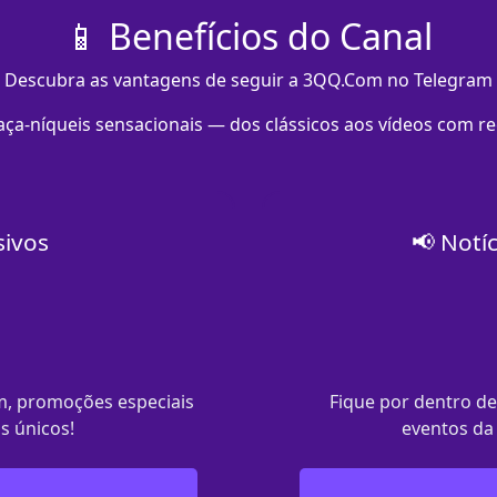
📱 Benefícios do Canal
Descubra as vantagens de seguir a 3QQ.Com no Telegram
a-níqueis sensacionais — dos clássicos aos vídeos com rec
sivos
📢 Notí
m, promoções especiais
Fique por dentro d
s únicos!
eventos da