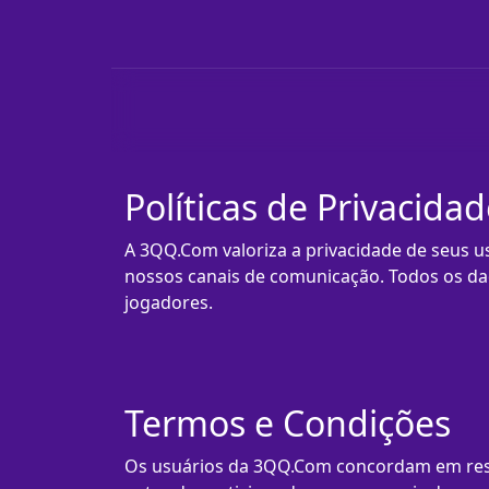
Políticas de Privacida
A 3QQ.Com valoriza a privacidade de seus 
nossos canais de comunicação. Todos os dad
jogadores.
Termos e Condições
Os usuários da 3QQ.Com concordam em respe