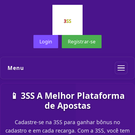
Login
Registrar-se
Menu
📱 3SS A Melhor Plataforma
de Apostas
Cadastre-se na 3SS para ganhar bônus no
cadastro e em cada recarga. Com a 3SS, você tem