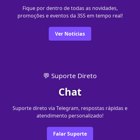
Fique por dentro de todas as novidades,
promoções e eventos da 3SS em tempo real!
Ver Notícias
💬 Suporte Direto
Chat
Suporte direto via Telegram, respostas rápidas e
atendimento personalizado!
Falar Suporte