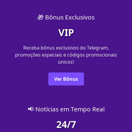
🎁 Bônus Exclusivos
VIP
Receba bônus exclusivos do Telegram,
promoções especiais e códigos promocionais
únicos!
Ver Bônus
📢 Notícias em Tempo Real
24/7