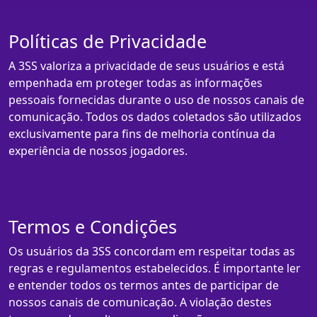
Políticas de Privacidade
A 3SS valoriza a privacidade de seus usuários e está
empenhada em proteger todas as informações
pessoais fornecidas durante o uso de nossos canais de
comunicação. Todos os dados coletados são utilizados
exclusivamente para fins de melhoria contínua da
experiência de nossos jogadores.
Termos e Condições
Os usuários da 3SS concordam em respeitar todas as
regras e regulamentos estabelecidos. É importante ler
e entender todos os termos antes de participar de
nossos canais de comunicação. A violação destes