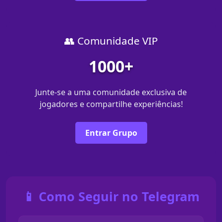
👥 Comunidade VIP
1000+
Junte-se a uma comunidade exclusiva de
jogadores e compartilhe experiências!
Entrar Grupo
📱 Como Seguir no Telegram