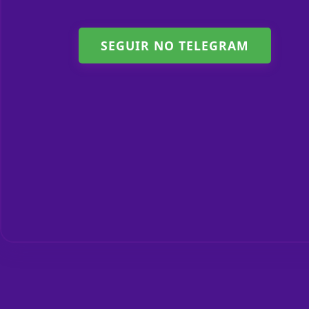
SEGUIR NO TELEGRAM