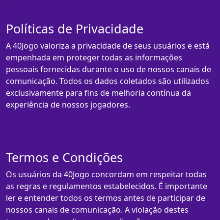
Políticas de Privacidade
A 40Jogo valoriza a privacidade de seus usuários e está
empenhada em proteger todas as informações
pessoais fornecidas durante o uso de nossos canais de
comunicação. Todos os dados coletados são utilizados
exclusivamente para fins de melhoria contínua da
experiência de nossos jogadores.
Termos e Condições
Os usuários da 40Jogo concordam em respeitar todas
as regras e regulamentos estabelecidos. É importante
ler e entender todos os termos antes de participar de
nossos canais de comunicação. A violação destes