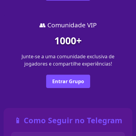
👥 Comunidade VIP
1000+
Junte-se a uma comunidade exclusiva de
jogadores e compartilhe experiências!
Entrar Grupo
📱 Como Seguir no Telegram