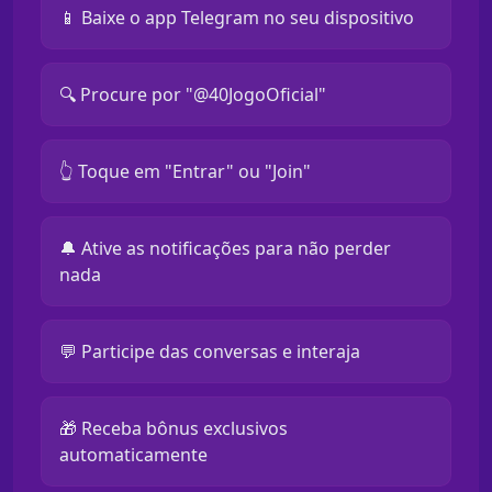
📱 Baixe o app Telegram no seu dispositivo
🔍 Procure por "@40JogoOficial"
👆 Toque em "Entrar" ou "Join"
🔔 Ative as notificações para não perder
nada
💬 Participe das conversas e interaja
🎁 Receba bônus exclusivos
automaticamente