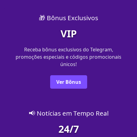
🎁 Bônus Exclusivos
VIP
Receba bônus exclusivos do Telegram,
promoções especiais e códigos promocionais
únicos!
Ver Bônus
📢 Notícias em Tempo Real
24/7