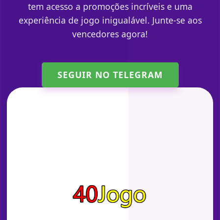
tem acesso a promoções incríveis e uma
experiência de jogo inigualável. Junte-se aos
vencedores agora!
SEGUIR NO TELEGRAM