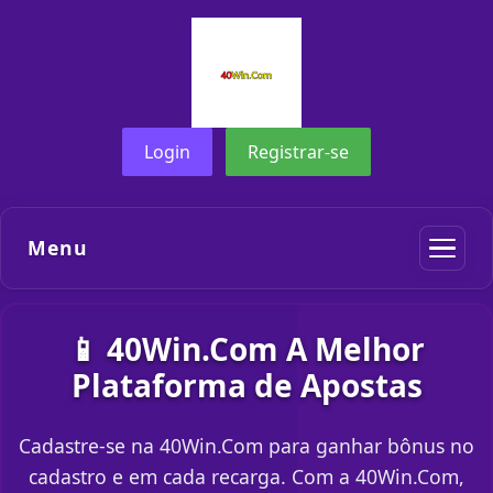
Login
Registrar-se
Menu
📱 40Win.Com A Melhor
Plataforma de Apostas
Cadastre-se na 40Win.Com para ganhar bônus no
cadastro e em cada recarga. Com a 40Win.Com,