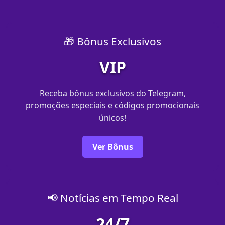
🎁 Bônus Exclusivos
VIP
Receba bônus exclusivos do Telegram,
promoções especiais e códigos promocionais
únicos!
Ver Bônus
📢 Notícias em Tempo Real
24/7