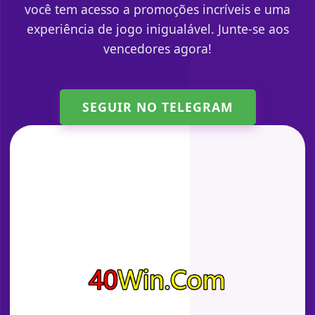
você tem acesso a promoções incríveis e uma
experiência de jogo inigualável. Junte-se aos
vencedores agora!
SEGUIR NO TELEGRAM