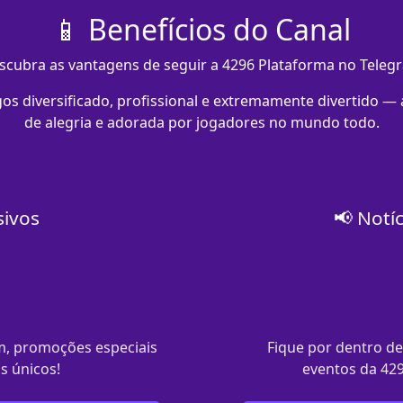
📱 Benefícios do Canal
scubra as vantagens de seguir a 4296 Plataforma no Teleg
s diversificado, profissional e extremamente divertido — 
de alegria e adorada por jogadores no mundo todo.
sivos
📢 Notí
m, promoções especiais
Fique por dentro d
s únicos!
eventos da 42