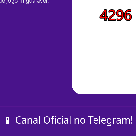
e jogo inigualável.
📱 Canal Oficial no Telegram!