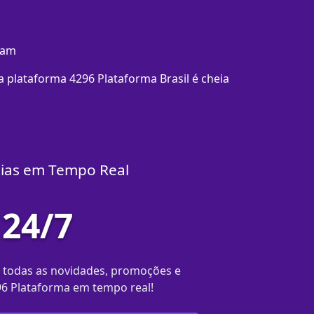
ram
a plataforma 4296 Plataforma Brasil é cheia
cias em Tempo Real
24/7
e todas as novidades, promoções e
96 Plataforma em tempo real!