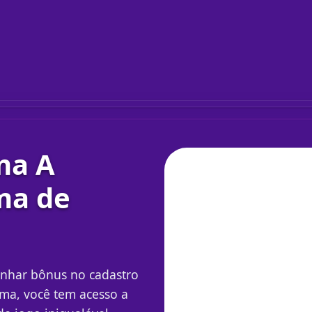
ma A
ma de
anhar bônus no cadastro
ma, você tem acesso a