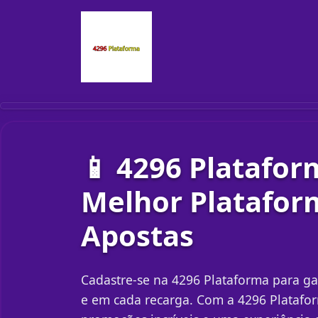
📱 4296 Platafor
Melhor Platafor
Apostas
Cadastre-se na 4296 Plataforma para g
e em cada recarga. Com a 4296 Platafor