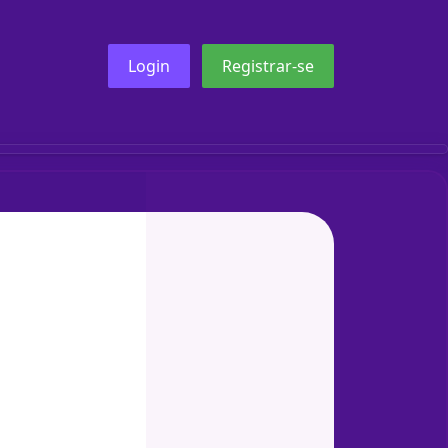
Login
Registrar-se