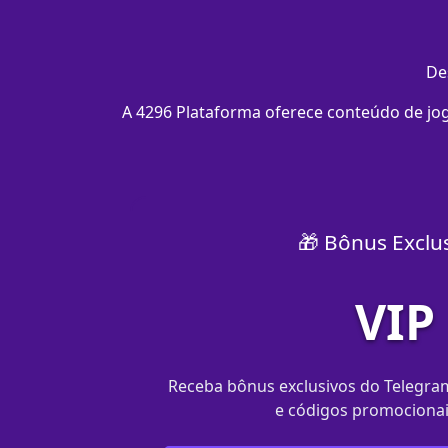
De
A 4296 Plataforma oferece conteúdo de jogo
🎁 Bônus Exclu
VIP
Receba bônus exclusivos do Telegra
e códigos promocionai