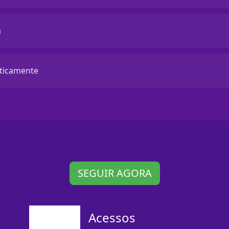
a
aticamente
SEGUIR AGORA
Acessos