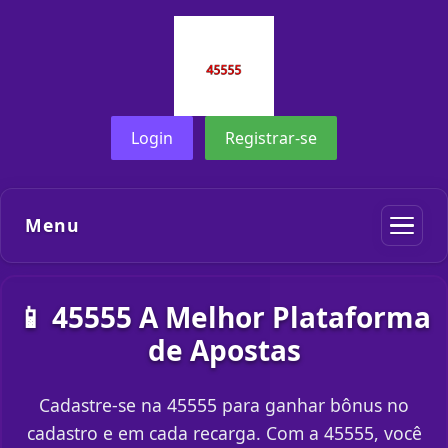
Login
Registrar-se
Menu
📱 45555 A Melhor Plataforma
de Apostas
Cadastre-se na 45555 para ganhar bônus no
cadastro e em cada recarga. Com a 45555, você