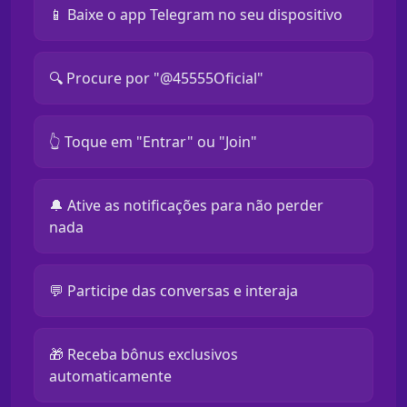
📱 Baixe o app Telegram no seu dispositivo
🔍 Procure por "@45555Oficial"
👆 Toque em "Entrar" ou "Join"
🔔 Ative as notificações para não perder
nada
💬 Participe das conversas e interaja
🎁 Receba bônus exclusivos
automaticamente