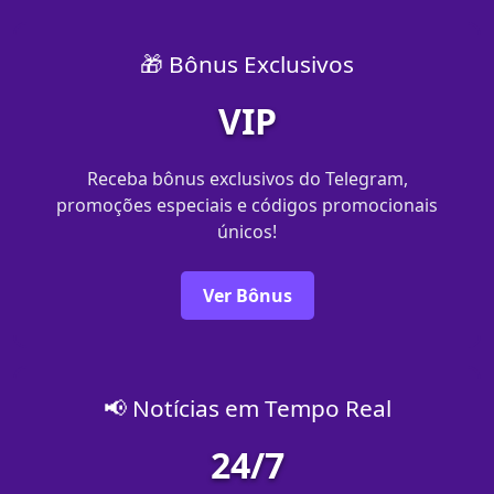
🎁 Bônus Exclusivos
VIP
Receba bônus exclusivos do Telegram,
promoções especiais e códigos promocionais
únicos!
Ver Bônus
📢 Notícias em Tempo Real
24/7