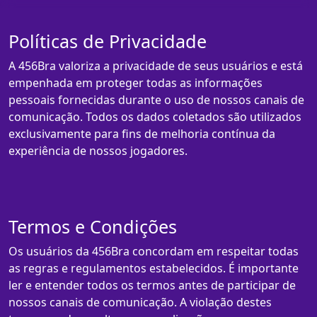
Políticas de Privacidade
A 456Bra valoriza a privacidade de seus usuários e está
empenhada em proteger todas as informações
pessoais fornecidas durante o uso de nossos canais de
comunicação. Todos os dados coletados são utilizados
exclusivamente para fins de melhoria contínua da
experiência de nossos jogadores.
Termos e Condições
Os usuários da 456Bra concordam em respeitar todas
as regras e regulamentos estabelecidos. É importante
ler e entender todos os termos antes de participar de
nossos canais de comunicação. A violação destes