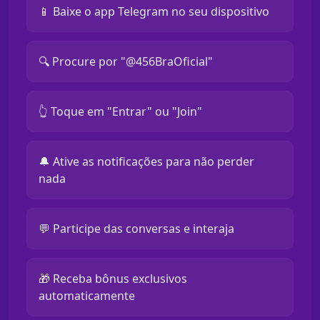
📱 Baixe o app Telegram no seu dispositivo
🔍 Procure por "@456BraOficial"
👆 Toque em "Entrar" ou "Join"
🔔 Ative as notificações para não perder
nada
💬 Participe das conversas e interaja
🎁 Receba bônus exclusivos
automaticamente