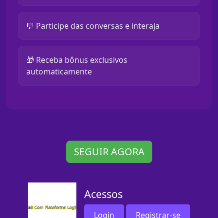
💬 Participe das conversas e interaja
🎁 Receba bônus exclusivos
automaticamente
SEGUIR AGORA
Acessos
Login
Registrar-se