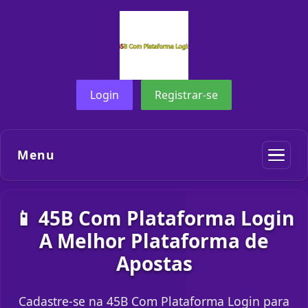
Login
Registrar-se
Menu
📱 45B Com Plataforma Login
A Melhor Plataforma de
Apostas
Cadastre-se na 45B Com Plataforma Login para