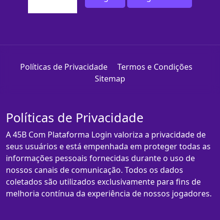
Políticas de Privacidade
Termos e Condições
Sitemap
Políticas de Privacidade
A 45B Com Plataforma Login valoriza a privacidade de
seus usuários e está empenhada em proteger todas as
informações pessoais fornecidas durante o uso de
nossos canais de comunicação. Todos os dados
coletados são utilizados exclusivamente para fins de
melhoria contínua da experiência de nossos jogadores.