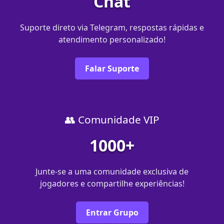
Chat
Suporte direto via Telegram, respostas rápidas e
atendimento personalizado!
Falar Suporte
👥 Comunidade VIP
1000+
Junte-se a uma comunidade exclusiva de
jogadores e compartilhe experiências!
Entrar Grupo