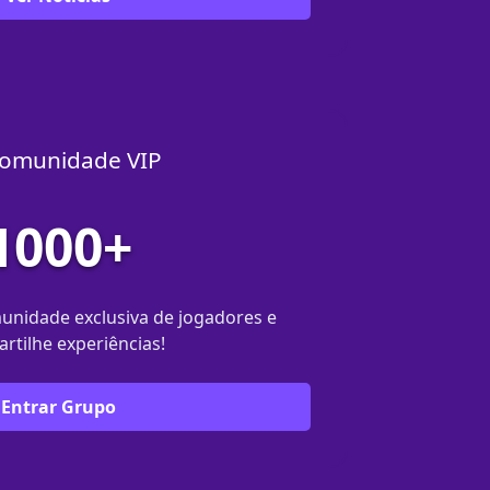
Comunidade VIP
1000+
unidade exclusiva de jogadores e
rtilhe experiências!
Entrar Grupo