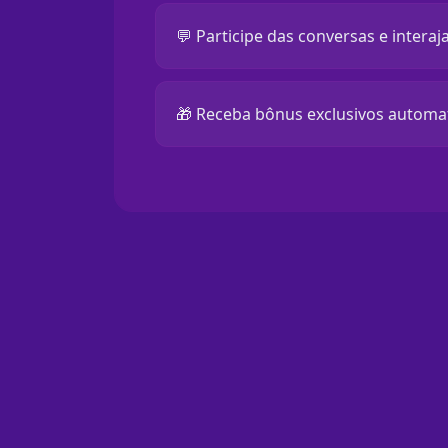
💬 Participe das conversas e interaj
🎁 Receba bônus exclusivos autom