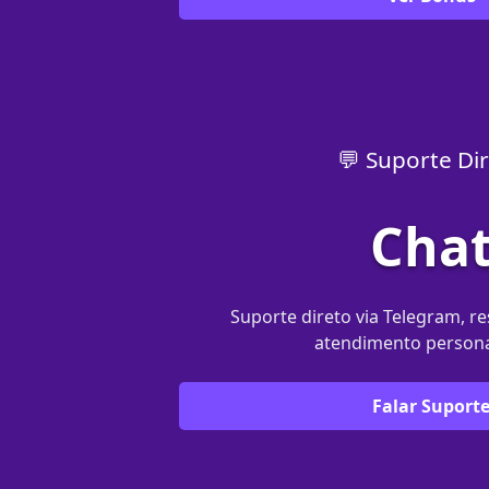
💬 Suporte Di
Cha
Suporte direto via Telegram, r
atendimento persona
Falar Suport