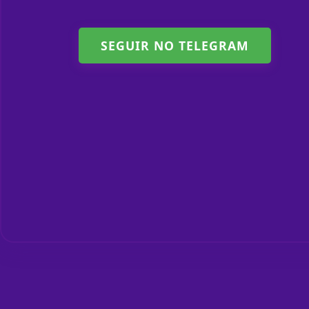
SEGUIR NO TELEGRAM