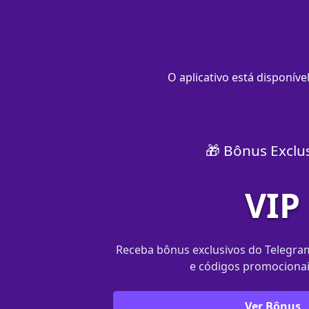
O aplicativo está disponív
🎁 Bônus Exclu
VIP
Receba bônus exclusivos do Telegra
e códigos promocionai
Ver Bônus