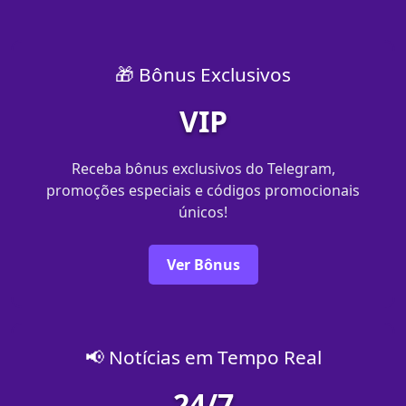
🎁 Bônus Exclusivos
VIP
Receba bônus exclusivos do Telegram,
promoções especiais e códigos promocionais
únicos!
Ver Bônus
📢 Notícias em Tempo Real
24/7