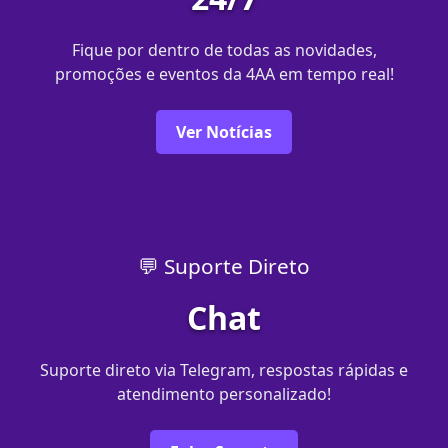
Fique por dentro de todas as novidades,
promoções e eventos da 4AA em tempo real!
Ver Notícias
💬 Suporte Direto
Chat
Suporte direto via Telegram, respostas rápidas e
atendimento personalizado!