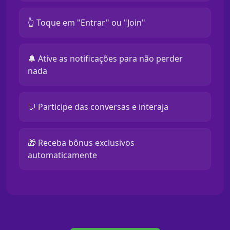
👆 Toque em "Entrar" ou "Join"
🔔 Ative as notificações para não perder
nada
💬 Participe das conversas e interaja
🎁 Receba bônus exclusivos
automaticamente