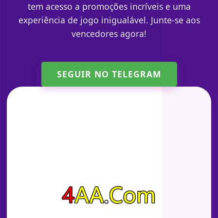
tem acesso a promoções incríveis e uma
experiência de jogo inigualável. Junte-se aos
vencedores agora!
SEGUIR NO TELEGRAM