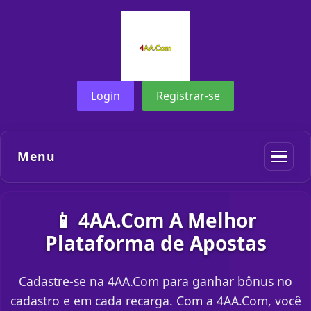
Login
Registrar-se
Menu
📱 4AA.Com A Melhor
Plataforma de Apostas
Cadastre-se na 4AA.Com para ganhar bônus no
cadastro e em cada recarga. Com a 4AA.Com, você