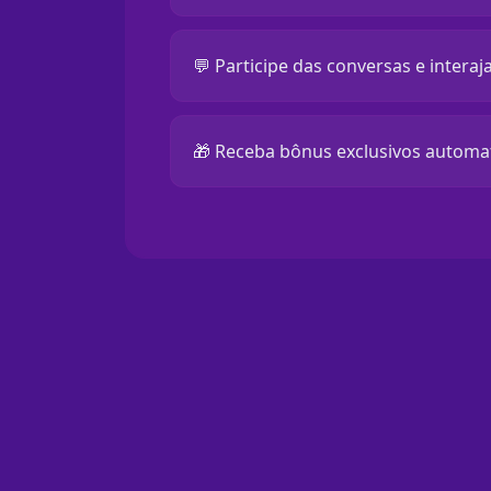
💬 Participe das conversas e interaj
🎁 Receba bônus exclusivos autom